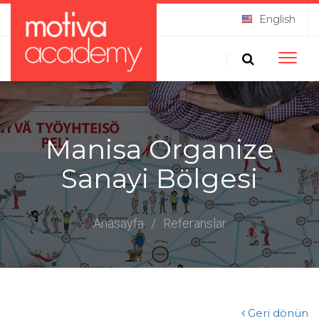
English
Toggle
naviga
Manisa Organize
Sanayi Bölgesi
Anasayfa
/
Referanslar
Geri dönün