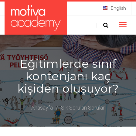
English
Toggle
naviga
Eğitimlerde sınıf
kontenjanı kaç
kişiden oluşuyor?
Anasayfa
/
Sık Sorulan Sorular