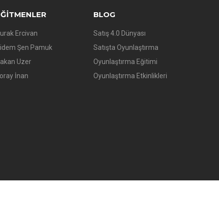
EĞITMENLER
BLOG
urak Ercivan
Satış 4.0 Dünyası
idem Şen Pamuk
Satışta Oyunlaştırma
akan Uzer
Oyunlaştırma Eğitimi
oray İnan
Oyunlaştırma Etkinlikleri