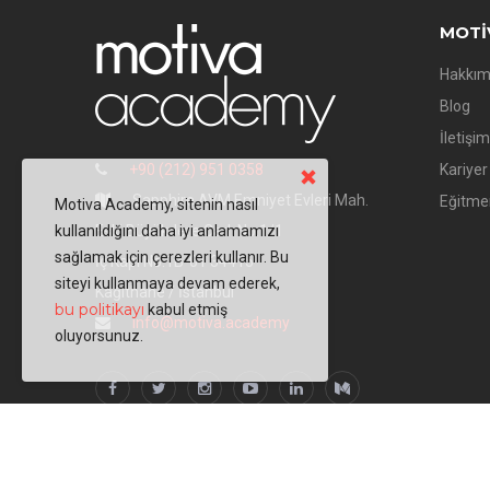
MOTI
Hakkım
Blog
İletişim
+90 (212) 951 0358
Kariyer
Sapphire AVM Emniyet Evleri Mah.
Eğitme
Motiva Academy, sitenin nasıl
kullanıldığını daha iyi anlamamızı
Eski Büyükdere Cad. No:1/1
sağlamak için çerezleri kullanır. Bu
İç Kapı No:1B-01 34415
siteyi kullanmaya devam ederek,
Kağıthane / İstanbul
bu politikayı
kabul etmiş
info@motiva.academy
oluyorsunuz.