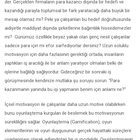
der. Gerçekten firmaların para kazancı dışında bir hedefi ve
kazandığı parayla toplumsal bir fark yaratacağı daha büyük bir
mesajı olamaz mı? Peki ya çalışanları bu hedef doğrultusunda
aidiyetle maddiyat dışında şirketlerine bağımlılık hissedemezler
mi? Günümüz özellikle beyaz yakalı olan genç nesil çalışanlar
sadece para için mi efor sarfediyorlar dersiniz? Uzun soluklu
motivasyon için daha fazlasının gerektiği ortada; insanların
yaptıkları iş aracılığı ile bir anlam yaratıyor olmaları belki de
işlerine bağlılığı sağlıyordur. Gideceğiniz bir sonraki iş
görüşmesinde kendinize mutlaka şu soruyu sorun: “Para
kazanmanın yanında bu işi yapmanın benim için anlamı ne?”
İçsel motivasyon ile çalışanlar daha uzun motive olabilirken
bunu oyunlaştırma kurguları ile beslemek bu motivasyonun
sürekliliğini sağlar. Oyunlaştırma (Gamification), oyun
elementlerinin ve oyun duygusunun gerçek hayattaki süreçlere
uyarlanması olarak adlandırılan bir iş modelidir. Oyunlaştırmanın