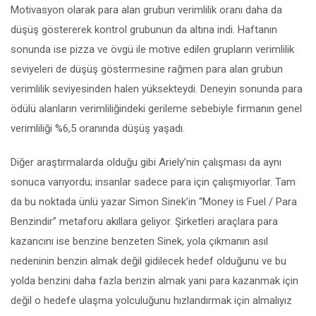
Motivasyon olarak para alan grubun verimlilik oranı daha da
düşüş göstererek kontrol grubunun da altına indi. Haftanın
sonunda ise pizza ve övgü ile motive edilen grupların verimlilik
seviyeleri de düşüş göstermesine rağmen para alan grubun
verimlilik seviyesinden halen yüksekteydi. Deneyin sonunda para
ödülü alanların verimliliğindeki gerileme sebebiyle firmanın genel
verimliliği %6,5 oranında düşüş yaşadı.
Diğer araştırmalarda olduğu gibi Ariely’nin çalışması da aynı
sonuca varıyordu; insanlar sadece para için çalışmıyorlar. Tam
da bu noktada ünlü yazar Simon Sinek’in “Money is Fuel / Para
Benzindir” metaforu akıllara geliyor. Şirketleri araçlara para
kazancını ise benzine benzeten Sinek, yola çıkmanın asıl
nedeninin benzin almak değil gidilecek hedef olduğunu ve bu
yolda benzini daha fazla benzin almak yani para kazanmak için
değil o hedefe ulaşma yolculuğunu hızlandırmak için almalıyız