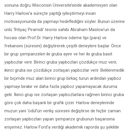
sonuna doğru Wisconsin Üniversite’sinde akademisyen olan
Harry Harlow’a süreçte yaptığı iyileştirmeyi insan
motivasyonunda da yapmayı hedeflediğini söyler. Bunun üzerine
ünlü ‘İhtiyaç Piramidi’ teorisi sahibi Abraham Maslow’un da
hocası olan Prof.Dr. Harry Harlow ödeme tipi (para) ve
frekansını (süresini) değiştirerek çeşitli deneylere başlar. Önce
bir grup şempanzeleri iki gruba ayırır ve her iki gruba basit
yapbozlar verir. Birinci gruba yapbozları çözdükçe muz verir,
ikinci gruba ise çözdükçe zorlaşan yapbozlar verir. Beklenmedik
bir biçimde muz alan birinci grup birkaç turun ardından yapboz
yapmayı bırakır ve daha fazla yapboz yapamayacak duruma
gelir. İkinci grup ise zorlaşan yapbozlarlara rağmen birinci gruba
göre çok daha başarılı bir grafik çizer. Harlow deneylerinde
muzun yani ‘ödül’ün veriliş süresini değiştirse de hiçbir zaman
zorlaşan yapbozları yapan şempanze grubunun başarısına
erişemez. Harlow Ford’a verdiği akademik raporda şu şekilde