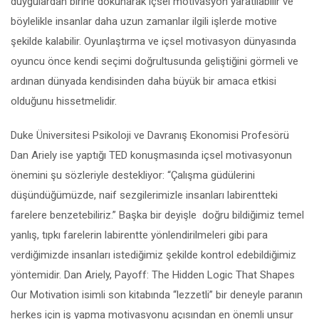
duygulardan birine dokunarak içsel motivasyon yaratılabilir ve
böylelikle insanlar daha uzun zamanlar ilgili işlerde motive
şekilde kalabilir. Oyunlaştırma ve içsel motivasyon dünyasında
oyuncu önce kendi seçimi doğrultusunda geliştiğini görmeli ve
ardınan dünyada kendisinden daha büyük bir amaca etkisi
olduğunu hissetmelidir.
Duke Üniversitesi Psikoloji ve Davranış Ekonomisi Profesörü
Dan Ariely ise yaptığı TED konuşmasında içsel motivasyonun
önemini şu sözleriyle destekliyor: “Çalışma güdülerini
düşündüğümüzde, naif sezgilerimizle insanları labirentteki
farelere benzetebiliriz.” Başka bir deyişle doğru bildiğimiz temel
yanlış, tıpkı farelerin labirentte yönlendirilmeleri gibi para
verdiğimizde insanları istediğimiz şekilde kontrol edebildiğimiz
yöntemidir. Dan Ariely, Payoff: The Hidden Logic That Shapes
Our Motivation isimli son kitabında “lezzetli” bir deneyle paranın
herkes için iş yapma motivasyonu açısından en önemli unsur