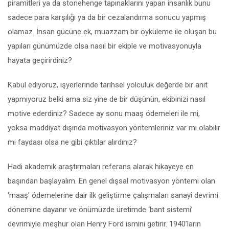
piramitleri ya da stonehenge tapınaklarını yapan insanlık bunu
sadece para karşılığı ya da bir cezalandırma sonucu yapmış
olamaz. İnsan gücüne ek, muazzam bir öyküleme ile oluşan bu
yapıları günümüzde olsa nasıl bir ekiple ve motivasyonuyla
hayata geçirirdiniz?
Kabul ediyoruz, işyerlerinde tarihsel yolculuk değerde bir anıt
yapmıyoruz belki ama siz yine de bir düşünün, ekibinizi nasıl
motive ederdiniz? Sadece ay sonu maaş ödemeleri ile mi,
yoksa maddiyat dışında motivasyon yöntemleriniz var mı olabilir
mi faydası olsa ne gibi çıktılar alırdınız?
Hadi akademik araştırmaları referans alarak hikayeye en
başından başlayalım. En genel dışsal motivasyon yöntemi olan
‘maaş’ ödemelerine dair ilk geliştirme çalışmaları sanayi devrimi
dönemine dayanır ve önümüzde üretimde ‘bant sistemi’
devrimiyle meşhur olan Henry Ford ismini getirir. 1940’ların