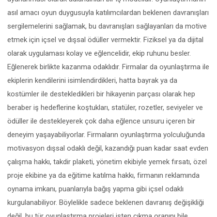
asıl amacı oyun duygusuyla katılımcılardan beklenen davranışları
sergilemelerini sağlamak, bu davranışları sağlayanları da motive
etmek için içsel ve dışsal ödüller vermektir. Fiziksel ya da dijital
olarak uygulaması kolay ve eğlencelidir, ekip ruhunu besler.
Eğlenerek birlikte kazanma odaklıdır. Firmalar da oyunlaştırma ile
ekiplerin kendilerini isimlendirdikleri, hatta bayrak ya da
kostümler ile destekledikleri bir hikayenin parçası olarak hep
beraber iş hedeflerine koştukları, statüler, rozetler, seviyeler ve
ödüller ile destekleyerek çok daha eğlence unsuru içeren bir
deneyim yaşayabiliyorlar. Firmaların oyunlaştırma yolculuğunda
motivasyon dışsal odaklı değil, kazandığı puan kadar saat evden
çalışma hakkı, takdir plaketi, yönetim ekibiyle yemek fırsatı, özel
proje ekibine ya da eğitime katılma hakkı, firmanın reklamında
oynama imkanı, puanlarıyla bağış yapma gibi içsel odaklı
kurgulanabiliyor. Böylelikle sadece beklenen davranış değişikliği
değil, bu tür oyunlaştırma projeleri işten çıkma oranını bile